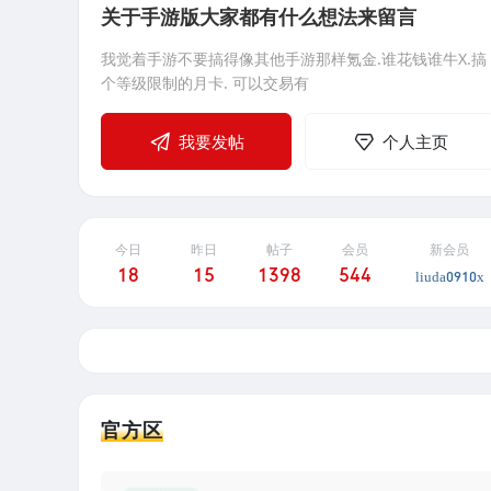
关于手游版大家都有什么想法来留言
【版本更新】"骏图天泽"2.5版本-妖魅幻境
游戏BUG反馈
关于手游版大家都有什么想法来留言
【版本更新】"骏图天泽"2.5版本-妖魅幻境
我觉着手游不要搞得像其他手游那样氪金.谁花钱谁牛X.搞
勇闯妖魅幻境 怒斩妖魔天下平为保天下太平，在除魔路
在不明情况下F10快捷栏无论放什么技能，都是提示魔法
我觉着手游不要搞得像其他手游那样氪金.谁花钱谁牛X.搞
勇闯妖魅幻境 怒斩妖魔天下平为保天下太平，在除魔路
上，神界勇士砥砺前行。从奋起保
足，但是左边魔法值是满的，背
上，神界勇士砥砺前行。从奋起保
个等级限制的月卡. 可以交易有
个等级限制的月卡. 可以交易有
我要发帖
个人主页
今日
昨日
帖子
会员
新会员
18
15
1398
544
liuda0910x
官方区