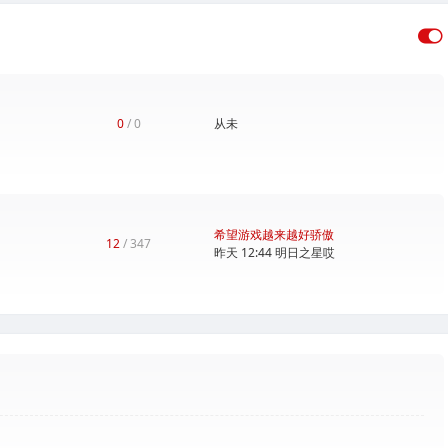
0
/ 0
从未
希望游戏越来越好骄傲
12
/ 347
昨天 12:44
明日之星哎