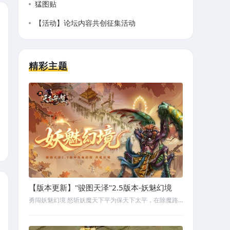
猛图贴
【活动】论坛内容共创征集活动
精彩主题
【版本更新】"骏图天泽"2.5版本-妖魅幻境
勇闯妖魅幻境 怒斩妖魔天下平为保天下太平，在除魔路上，神界勇士砥砺前行。从奋起保